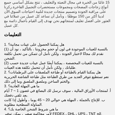
15 عامًا من الخبرة في مجال التعبئة والتغليف ، تنتج بشكل أساسي جميع
أنواع زجاجات المضخات ومجموعات مستحضرات التجميل الفاخرة.ركزنا
على مراقبة الجودة وتصميم منتجات جديدة لتلبية احتياجات السوق.الآن
لدينا أكثر من 150 موظفًا ، ونأمل أن نساعد كل عميل من عملائنا في
العثور على أفضل تغليف لمنتجاتهم.نحن نهدف إلى القيام بأعمال دائمة مع
كل عميل.
التعليمات
1. هل يمكننا الحصول على عينات مجانية؟
(1) بالنسبة للعينات الموجودة في لون أو حجم مخزوننا ، بالتأكيد ، نود أن
نقدم لك مجانًا لاختبار الجودة ، ولكن نأمل أن تتمكن من تحمل تكلفة
الشحن.
(2) بالنسبة للعينات المخصصة ، يمكننا أيضًا عمل عينات جديدة حسب
طلباتك ، ولكن نأمل أن تتحمل تكلفة هذه العينات.
2. هل يمكننا القيام بالطباعة أو طباعة الملصقات على البرطمانات؟
نعم تستطيع.تتوفر العديد من طرق الطباعة مثل طباعة الشاشة الحريرية
والختم الساخن وملصق الملصق وما إلى ذلك.
3. ما هي المهلة العادية؟
أ. لمنتجات الأوراق المالية ، سوف نرسل لك البضائع في غضون 1 ~ 7 أيام
بعد تلقي دفعتك.
ب. للإنتاج بالجملة ، المهلة هي حوالي 20 ~ 45 يوما ، وأطول إذا كانت
المناولة السطحية مطلوبة.
4. ما هي شروط الشحن الخاصة بك؟
لأمر محاكمة صغير ، يمكن توفير FEDEX ، DHL ، UPS ، TNT إلخ.