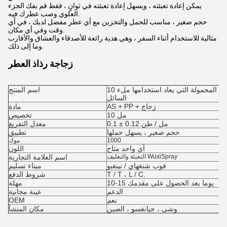
يمكن إعادة تعبئته ، ويسهل إعادة تعبئته في ثوانٍ ، فقط قم بفك الجزء
العلوي وصب عطرك فيه.
حجم صغير ، مناسب للحمل والتخزين مع أي عطر مفضل لديك ، في أي
وقت وفي أي مكان.
مثالية للاستخدام أثناء السفر ، وهي هدية رائعة للأصدقاء والعشاق والأقارب
وما إلى ذلك.
زجاجة رذاذ العطر
10 مللي زجاجة رذاذ عطر مربع السفر المحمولة التي يعاد استخدامها ملء
اسم المنتج
السائل
AS + PP + زجاج
مادة
10 مل
تخصيص
0.1 ± 0.12 مل / طن
معدل التفريغ
حجم صغير ، يسهل حملها
تطبيق
1000
موك
أي واحد متاح
اللون
التعبئة والتغليف WuxiSpray
اسم العلامة التجارية
فوب شنغهاي / نينغبو
ميناء تسليم
T / T ، L / C.
شروط الدفع
10-15 يوما بعد الحصول على مقدمك
مهلة
الدعم
عينة مجانية
نعم
OEM
وشى ، جيانغسو ، الصين
مكان المنشأ