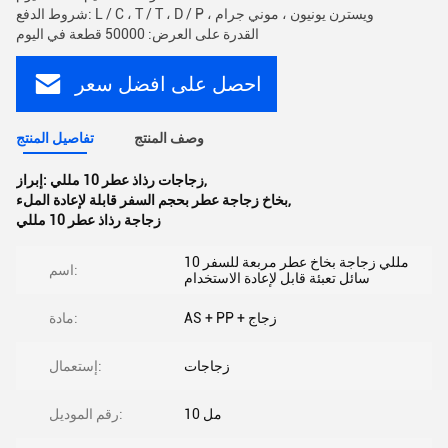
شروط الدفع: L / C ، T / T ، D / P ، ويسترن يونيون ، موني جرام
القدرة على العرض: 50000 قطعة في اليوم
احصل على افضل سعر
وصف المنتج
تفاصيل المنتج
,
زجاجات رذاذ عطر 10 مللي
إبراز:
,
بخاخ زجاجة عطر بحجم السفر قابلة لإعادة الملء
زجاجة رذاذ عطر 10 مللي
10 مللي زجاجة بخاخ عطر مربعة للسفر
اسم:
سائل تعبئة قابل لإعادة الاستخدام
AS + PP + زجاج
مادة:
زجاجات
إستعمال:
10 مل
رقم الموديل: