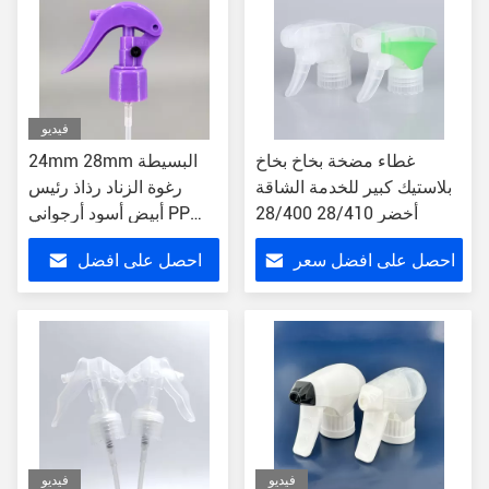
فيديو
غطاء مضخة بخاخ بخاخ
24mm 28mm البسيطة
بلاستيك كبير للخدمة الشاقة
رغوة الزناد رذاذ رئيس
أخضر 28/410 28/400
أبيض أسود أرجواني PP
مستحضرات التجميل
احصل على افضل سعر
احصل على افضل
التعبئة الصغيرة
سعر
فيديو
فيديو