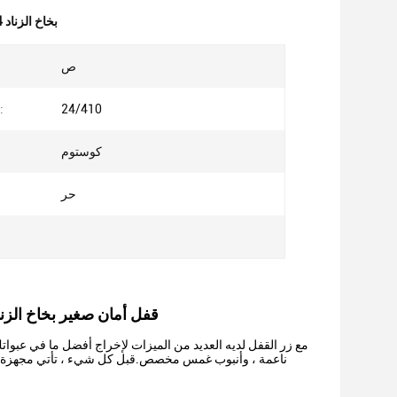
بخاخ الزناد 24 مم اللزوجة العالية
ص
24/410
رقم الموديل:
كوستوم
حر
قفل أمان صغير بخاخ الزناد البلاستيكي 24/410 بخاخ مضخة الزناد
ناعمة ، وأنبوب غمس مخصص.قبل كل شيء ، تأتي مجهزة ببطان