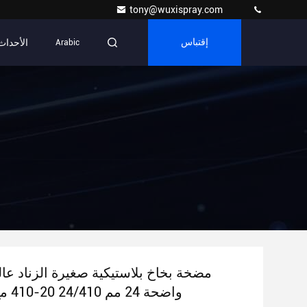
tony@wuxispray.com
الأحداث
إقتباس
Arabic
مضخة بخاخ بلاستيكية صغيرة الزناد عال
واضحة 24 مم 24/410 20-410 مع زر القفل