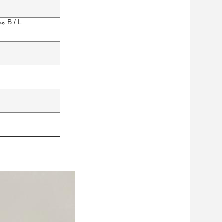
30٪ مقدما من دولارات ترينيداد وتوباغو ورصيد 70٪ عند نسخ B / L