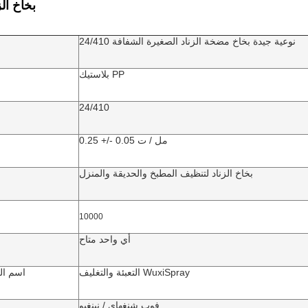
بخاخ الز
24/410 نوعية جيدة بخاخ مضخة الزناد الصغيرة الشفافة
بلاستيك PP
24/410
0.25 +/- 0.05 مل / ت
بخاخ الزناد لتنظيف المطبخ والحديقة والمنزل
10000
أي واحد متاح
التعبئة والتغليف WuxiSpray
اسم الع
فوب شنغهاي / نينغبو