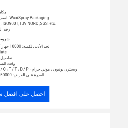
مكان
اسم العلامة التجارية: WuxiSpray Packaging
إصدار الشهادات: ISO9001,TUV NORD ,SGS, etc.
رقم المود
شروط 
الحد الأدنى لكمية: 10000 جهاز كمبيوتر شخصى
الأسعا
تفاصيل 
وقت التسليم: 15
شروط الدفع: L / C ، T / T ، D / P ، ويسترن يونيون ، موني جرام
القدرة على العرض: 50000 قطعة في اليوم
احصل على افضل س