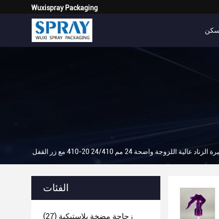
Wuxispray Packaging
كن
 اللزوجة واضحة 24 مم 24/410 20-410 مع زر القفل
الفئات
زجاجة مضخة بلاستيكية
(27)