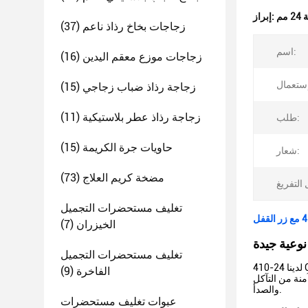
مم
إبراز:
زجاجات بخاخ رذاذ ناعم
(37)
اسم:
زجاجات موزع معقم اليدين
(16)
زجاجة رذاذ ضباب زجاجي
(15)
زجاجة رذاذ عطر بلاستيكية
(11)
طلب:
حاويات جرة الكريمة
(15)
شعار:
مضخة كريم العلاج
(73)
تغليف مستحضرات التجميل
الخيزران
(7)
تغليف مستحضرات التجميل
لدينا 24-410 Clear Mini Fine Mist Trigger Sprayer مع زر القفل لديه العديد من الميزات لإخراج أفضل ما في عبواتك.يأتي بمقبض زناد محمل بنابض ، وتنورة
الفاخرة
(9)
نة من التآكل
والصدأ.
عبوات تغليف مستحضرات