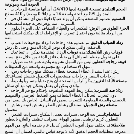
الجودة آمنة وموثوقة
الحجم التقليدي:
مضخة الفوهة لديها 24/410، أي أنها مناسبة للزجاجات
مع فتحة واسعة 24 ملم (0.94 بوصة) و 410 سطح GPI المتداول.
التصميم:
تصميم المضخة يمكن أن يولد ضبابًا دقيقًا دون أي مشاكل في
التسرب ، مما يوفر تجربة جيدة للمستخدم.
الجزء العلوي من الرش:
المكسرات والغطاء الشفاف على الجزء العلوي
من الرذاذ مثالية دون احتمال تسرب أو الإفراط، لذلك يمكنك استخدامها
بثقة.
رذاذ الضباب الدقيق:
تم تصميم هذه زجاجات الرذاذ مع فوهات الضباب
الدقيقة، والتي يمكن أن توفر الرذاذ الدقيق وحتى كل رش.
فوهات رش البلاستيك:
هذه فوهات الرذاذ المتقدمة يمكن أن تساعدك
على تحويل معظم السوائل إلى ضباب فائق الدقة من خلال ضخ بسيط.
فوهة زجاجة العطور:
ليس من السهل تشويهه ولديه عمر خدمة طويل ،
سهل الاستخدام ، مع مجموعة واسعة من التطبيقات.
رش: عند استبدال غطاء المضخة بغطاء، يمكنك صنع زجاجات رش،
زجاجات السفر وزجاجات مستحضرات التجميل بنفسك لمساعدتك.
مضخة قابلة للتغيير:
يمكن لرأس المضخة أن ينتج ضباباً متساوياً ولطيفاً،
والذي يمكن أن يعمل بشكل جيد مع أي سائل.
رذاذ ضد التسرب:
يمكن ربط الفوهة الملفوفة بإحكام مع فم الزجاجة
دون تسرب السائل. الغطاء الشفاف يمنع الضغط العرضي.والتصميم
الخفيف والقبعة المقاومة للتسرب يضمن أن السائل الخاص بك يبقى آمن.
مضخة رش التجميل:
استبدال رشاش العطر رشاش قنينة رشاش
محمول
استخدام:
لسبرايت الوجه، سبرايت تعديل المكياج، سبرايت الشعر،
العطور، كريم ترطيب، مطهر الهواء، سبرايت تنظيف والعلاج بالعطور.
ملاحظة:
قد يختلف طول أنبوب الغطس كدليل عام يقدمه البائع. من المهم
معرفة متطلبات الحجم الدقيق لأنه لا يوجد قياس عالمي. لضمان أن المنتج