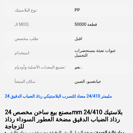
PP
نوع البلاستيك:
50000 قطعة
الـ MOQ:
اقبل
طلب مخصص:
عبوات تعبئة مستحضرات
استخدام:
التجميل
نعم..
تصنيع المعدات الأصلية وأوديإم:
جيانغسو، الصين
مكان المنشأ:
24 مليمتر 24/410 مضاد للتسرب البلاستيكي رذاذ الضباب الدقيق
مصنع بيع ساخن مخصص 24mm 24/410 بلاستيك
رذاذ الضباب الدقيق مضخة العطور السوداء رذاذ
للزجاجة
مواد عالية الجودة:
مضخة البديل الرش الدقيقة مصنوعة من مواد عالية