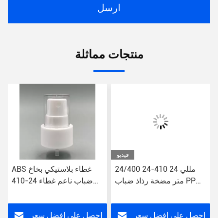
ارسل
منتجات مماثلة
فيديو
24/400 24-410 24 مللي
ABS غطاء بلاستيكي بخاخ
متر مضخة رذاذ ضباب PP
ضباب ناعم غطاء 24-410
مزدوجة الجدار مع MS نصف
24/410 إغلاق سلس
غطاء مصل عطر للعناية
الشخصية
احصل على افضل سعر
احصل على افضل سعر