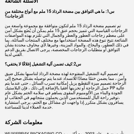
الأسئلة الشائعة
س1: ما هي التوافق بين مضخة الرذاذ 15 ملم مع أنواع مختلفة من
الزجاجات؟
تم تصميم مضخة الرذاذ 15 ملم لتكون متوافقة مع مجموعة واسعة من
الزجاجات القياسية التي تتميز بحجم عنق 15 ملم.
يمكن أن يُضَع بشكل آمن
على معظم زجاجات العطور والعطر والجمال التي تلتزم بهذه المواصفات
الشائعة.
تتيح تنوع هذه المضخة استخدامها مع مختلف المنتجات السائلة، بما
في ذلك العطور، والبخاخ، والمواد المزينة، وغيرها.
لأي مخاوف محددة بشأن
التوافق أو متطلبات الزجاجات المخصصة، يرجى الاتصال بفريق الدعم
الفني لدينا.
س2:كيف تضمن آلية التشغيل إغلاقًا لا يختفي؟
تم تصميم آلية التشغيل المفتوحة لهذه مضخة الرذاذ لتناسبها بشكل ضيق
وآمن ، مما يضمن ختمًا مضادًا للانسداد عندما يتم توصيله بشكل صحيح إلى
الزجاجة.
تصميم ميزة التقطيع يزيل إمكانية تسرب السائل ، حتى عندما يتم
حمل الزجاجة أو تخزينها أفقيا.
بالإضافة إلى ذلك ، فإن البلاستيك PP عالية
الجودة والبناء من الألومنيوم المقوى يساهم في سلامة الختم بشكل عام
،توفير راحة البال للمستخدمين الذين يحملون منتجاتهم في الحقائب أو
يسافرون بشكل متكرر.
إذا واجهت أي مشاكل مع الختم، يرجى استشارة
خدمة العملاء لدينا للمساعدة.
معلومات الشركة
WUXISPRAY PACKAGING.CO تأسست في عام 2003. مع أكثر من