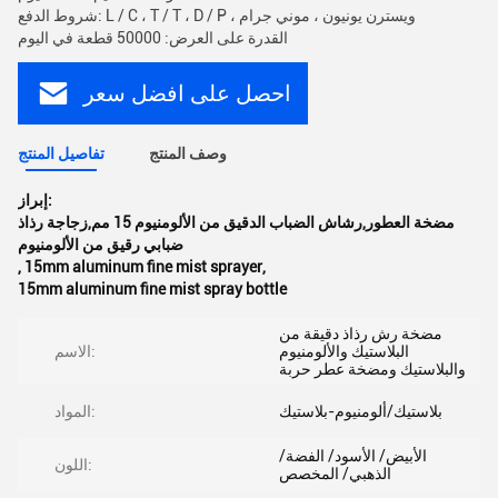
شروط الدفع: L / C ، T / T ، D / P ، ويسترن يونيون ، موني جرام
القدرة على العرض: 50000 قطعة في اليوم
احصل على افضل سعر
وصف المنتج
تفاصيل المنتج
إبراز:
مضخة العطور,رشاش الضباب الدقيق من الألومنيوم 15 مم,زجاجة رذاذ
ضبابي رقيق من الألومنيوم
,
15mm aluminum fine mist sprayer
,
15mm aluminum fine mist spray bottle
مضخة رش رذاذ دقيقة من
البلاستيك والألومنيوم
الاسم:
والبلاستيك ومضخة عطر حربة
بلاستيك/ألومنيوم-بلاستيك
المواد:
الأبيض/ الأسود/ الفضة/
اللون:
الذهبي/ المخصص