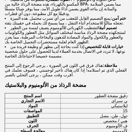
المكسو بالكهرباء، هذه مضخة الرذاذ خالية من BPA، مما يضمن السلامة
والمتانة.
إن بناءه القوي يضمن أداءً طويل الأمد، مما يوفر ضبابًا متسقًا
ودقيقًا مع كل مطبوعة، دون أي قطرات.
ختم آمن:
يمنع التصميم القابل للتعقب من أي تسرب محتمل. هذه الميزة
تجعله مثاليًا للاستخدام أثناء التنقل ، مما يسمح لك بحمله في حقيبتك بثقة.
تصميم أنيق
التشطيب الكهربائي للألومنيوم يضيف لمسة من التطور
لمنتجك
هذه مضخة الرذاذ مناسبة لمختلف السوائل مثل العطور والكولونيات
والعطور والكحول والمواد المضادة للدهون والبخاخات المرطبة، مما يعزز
الظهور العام لعلبة مستحضرات التجميل الخاصة بك.
خيارات قابلة للتخصيص:
إذا كنت بحاجة إلى مظهر أو وظيفة فريدة من
نوعها، لا تتردد في الاتصال بخدمة العملاء لدينا للحصول على حلول شخصية
مصممة خصيصا لاحتياجاتك الخاصة.
ملاحظة:
هناك فرق في اللون في الصورة ، يرجى الرجوع إلى المنتج
الفعلي الذي تم استلامه! إذا كان هناك تأخير لوجستي ، فسوف نعلمك في
أقرب وقت ممكن ، يرجى التحلي بالصبر.
مضخة الرذاذ من الألومنيوم والبلاستيك
 الدقيق مضخة العطور
اسم المنتج
كسي سبراى
الاسم التجاري
م البلاستيكي
المواد
ملم
المواصفات
 الكحول، طن، مصل
التطبيق
/ ذهبي / مخصص
اللون
لاف الألومنيوم
الحرف
الألومنيوم
معالجة السطح