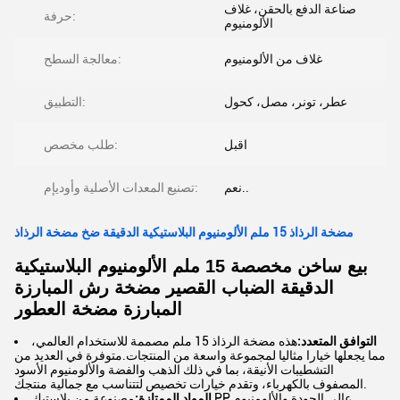
صناعة الدفع بالحقن، غلاف
حرفة:
الألومنيوم
غلاف من الألومنيوم
معالجة السطح:
عطر، تونر، مصل، كحول
التطبيق:
اقبل
طلب مخصص:
نعم..
تصنيع المعدات الأصلية وأوديإم:
مضخة الرذاذ 15 ملم الألومنيوم البلاستيكية الدقيقة ضخ مضخة الرذاذ
بيع ساخن مخصصة 15 ملم الألومنيوم البلاستيكية
الدقيقة الضباب القصير مضخة رش المبارزة
المبارزة مضخة العطور
التوافق المتعدد:
هذه مضخة الرذاذ 15 ملم مصممة للاستخدام العالمي،
مما يجعلها خيارا مثاليا لمجموعة واسعة من المنتجات.
متوفرة في العديد من
التشطيبات الأنيقة، بما في ذلك الذهب والفضة والألومنيوم الأسود
المصفوف بالكهرباء، وتقدم خيارات تخصيص لتتناسب مع جمالية منتجك.
المواد الممتازة:
مصنوعة من بلاستيك PP عالي الجودة والألومنيوم